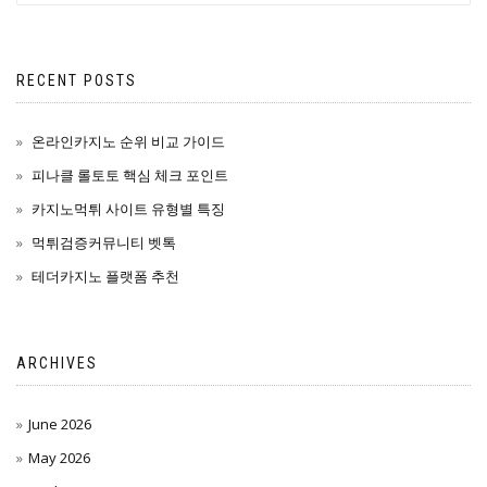
RECENT POSTS
온라인카지노 순위 비교 가이드
피나클 롤토토 핵심 체크 포인트
카지노먹튀 사이트 유형별 특징
먹튀검증커뮤니티 벳톡
테더카지노 플랫폼 추천
ARCHIVES
June 2026
May 2026