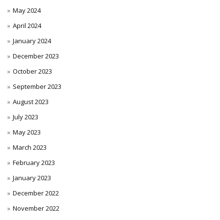
May 2024
April 2024
January 2024
December 2023
October 2023
September 2023
August 2023
July 2023
May 2023
March 2023
February 2023
January 2023
December 2022
November 2022