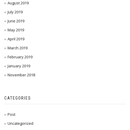
August 2019
July 2019
June 2019
May 2019
April 2019
March 2019
February 2019
January 2019
November 2018
CATEGORIES
Post
Uncategorized