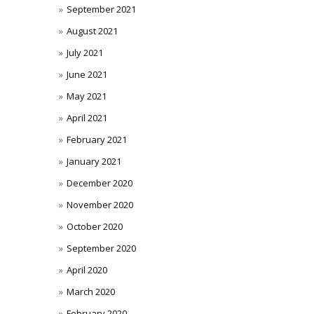
September 2021
August 2021
July 2021
June 2021
May 2021
April 2021
February 2021
January 2021
December 2020
November 2020
October 2020
September 2020
April 2020
March 2020
February 2020