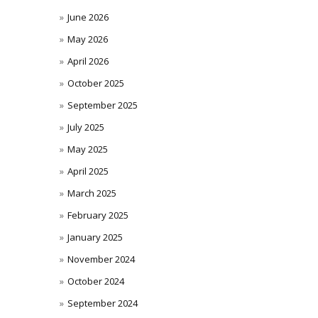
June 2026
May 2026
April 2026
October 2025
September 2025
July 2025
May 2025
April 2025
March 2025
February 2025
January 2025
November 2024
October 2024
September 2024