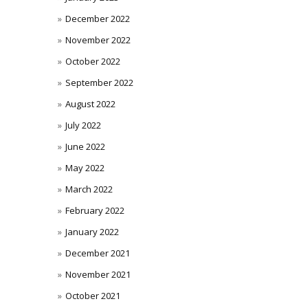
December 2022
November 2022
October 2022
September 2022
August 2022
July 2022
June 2022
May 2022
March 2022
February 2022
January 2022
December 2021
November 2021
October 2021