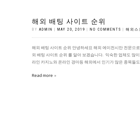
해외 배팅 사이트 순위
BY
ADMIN
|
MAY 20, 2019
|
NO COMMENTS
|
해외스
해외 배팅 사이트 순위 안녕하세요 해외 에이전시만 전문으로 
외 배팅 사이트 순위 를 알아 보겠습니다. 익숙한 업체도 많이
라인 카지노와 온라인 경마등 해외에서 인기가 많은 종목들도 
Read more