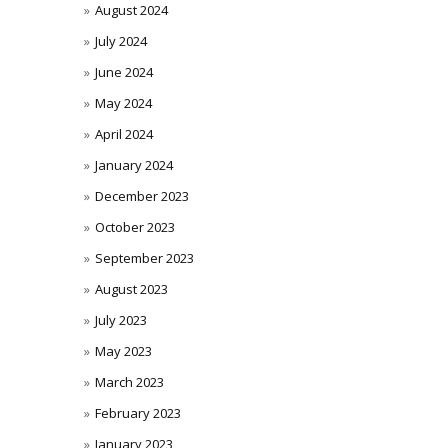
August 2024
July 2024
June 2024
May 2024
April 2024
January 2024
December 2023
October 2023
September 2023
August 2023
July 2023
May 2023
March 2023
February 2023
January 2023