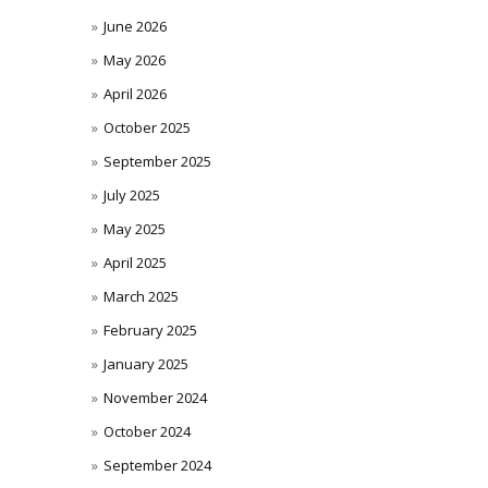
June 2026
May 2026
April 2026
October 2025
September 2025
July 2025
May 2025
April 2025
March 2025
February 2025
January 2025
November 2024
October 2024
September 2024