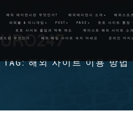
해외 에이전시란 무엇인가?
해외에이전시 소개
해외스포
파워볼 & 미니게임
POST
PAGE
토토 사이트 통장
토토 사이트 졸업과 먹튀 제도
벳이스트 해외 사이트 소
 코드란 무엇인가
해외 배팅 사이트 속지 마세요
온라인 카지
TAG:
해외 사이트 이용 방법