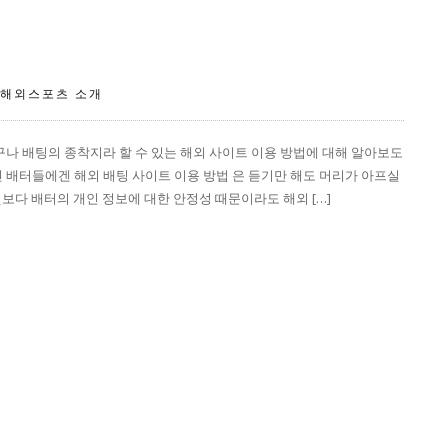
해외스포츠 소개
구나 배팅의 종착지라 할 수 있는 해외 사이트 이용 방법에 대해 알아보도
 배터들에겐 해외 배팅 사이트 이용 방법 은 듣기만 해도 머리가 아프실
엇보다 배터의 개인 정보에 대한 안정성 때문이라도 해외 […]