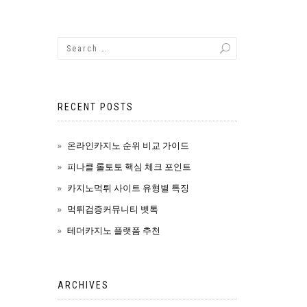
RECENT POSTS
온라인카지노 순위 비교 가이드
피나클 롤토토 핵심 체크 포인트
카지노먹튀 사이트 유형별 특징
먹튀검증커뮤니티 벳톡
테더카지노 플랫폼 추천
ARCHIVES