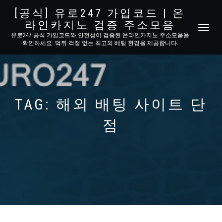
[공식] 유로247 가입코드 | 온
라인카지노 검증 주소모음
TOGGLE
유로247 공식 가입코드와 안전성이 검증된 온라인카지노 주소모음을
NAVIGATI
확인하세요. 먹튀 걱정 없는 최고의 베팅 환경을 제공합니다.
TAG:
해외 배팅 사이트 단
점