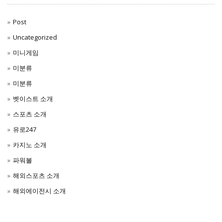
Post
Uncategorized
미니게임
미분류
미분류
벳이스트 소개
스포츠 소개
유로247
카지노 소개
파워볼
해외스포츠 소개
해외에이전시 소개