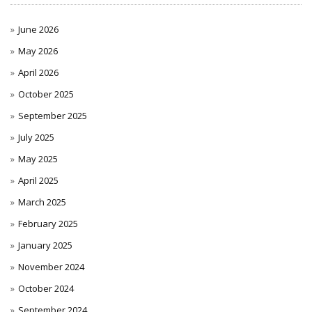
June 2026
May 2026
April 2026
October 2025
September 2025
July 2025
May 2025
April 2025
March 2025
February 2025
January 2025
November 2024
October 2024
September 2024