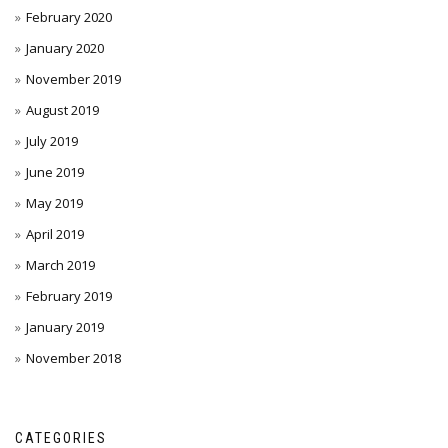
February 2020
January 2020
November 2019
August 2019
July 2019
June 2019
May 2019
April 2019
March 2019
February 2019
January 2019
November 2018
CATEGORIES