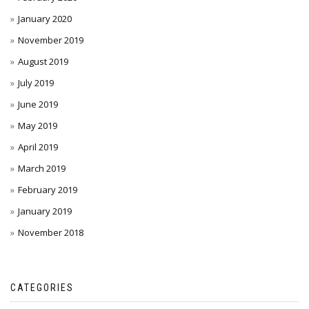
January 2020
November 2019
August 2019
July 2019
June 2019
May 2019
April 2019
March 2019
February 2019
January 2019
November 2018
CATEGORIES