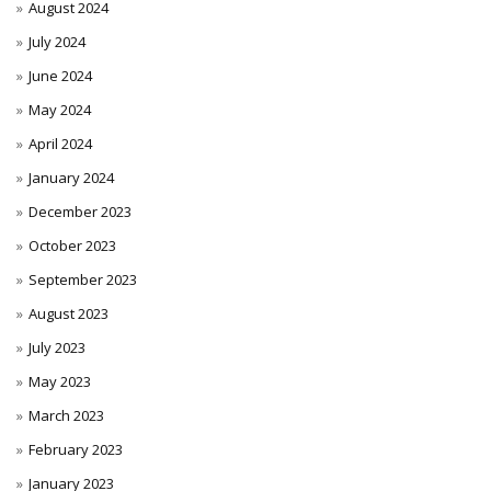
August 2024
July 2024
June 2024
May 2024
April 2024
January 2024
December 2023
October 2023
September 2023
August 2023
July 2023
May 2023
March 2023
February 2023
January 2023