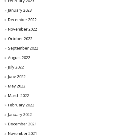
February 2023
January 2023
December 2022
November 2022
October 2022
September 2022
August 2022
July 2022
June 2022
May 2022
March 2022
February 2022
January 2022
December 2021
November 2021