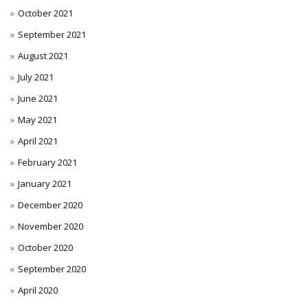
October 2021
September 2021
August 2021
July 2021
June 2021
May 2021
April 2021
February 2021
January 2021
December 2020
November 2020
October 2020
September 2020
April 2020