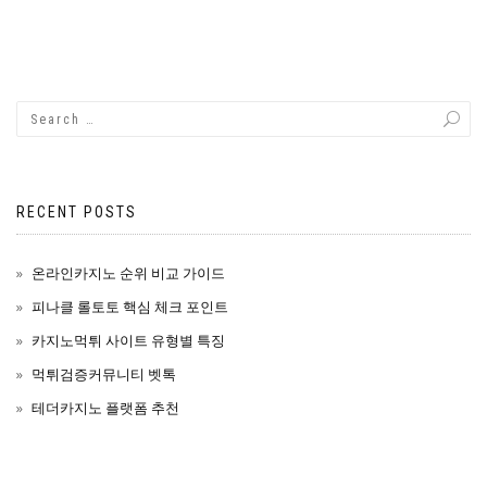
RECENT POSTS
온라인카지노 순위 비교 가이드
피나클 롤토토 핵심 체크 포인트
카지노먹튀 사이트 유형별 특징
먹튀검증커뮤니티 벳톡
테더카지노 플랫폼 추천