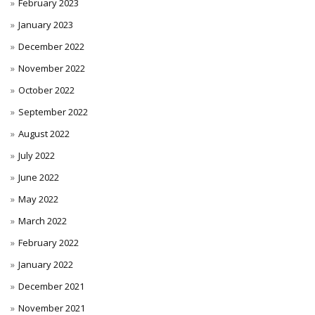
February 2023
January 2023
December 2022
November 2022
October 2022
September 2022
August 2022
July 2022
June 2022
May 2022
March 2022
February 2022
January 2022
December 2021
November 2021