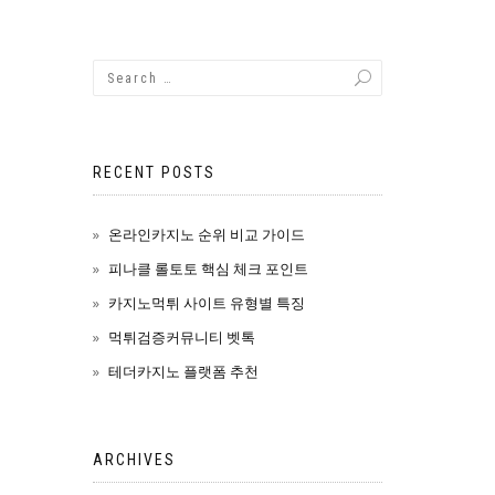
RECENT POSTS
온라인카지노 순위 비교 가이드
피나클 롤토토 핵심 체크 포인트
카지노먹튀 사이트 유형별 특징
먹튀검증커뮤니티 벳톡
테더카지노 플랫폼 추천
ARCHIVES