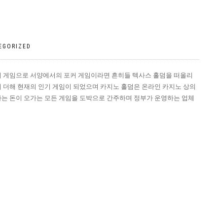
EGORIZED
커 게임으로 서양에서의 포커 게임이라면 흔히들 텍사스 홀덤을 떠올리
 더해 현재의 인기 게임이 되었으며 카지노 홀덤은 온라인 카지노 상의
라는 돈이 오가는 모든 게임을 도박으로 간주하며 정부가 운영하는 업체