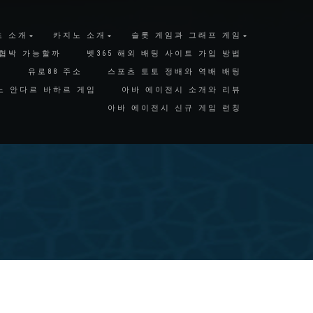
츠 소개
카지노 소개
슬롯 게임과 그래프 게임
 협박 가능할까
벳365 해외 배팅 사이트 가입 방법
개
유로88 주소
스포츠 토토 정배와 역배 배팅
노 안다르 바하르 게임
아바 에이전시 소개와 리뷰
아바 에이전시 신규 게임 런칭