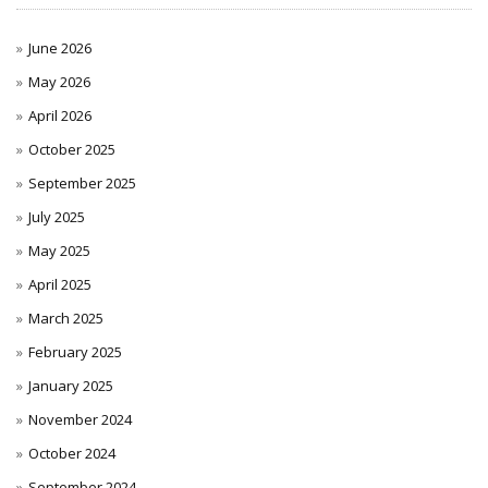
June 2026
May 2026
April 2026
October 2025
September 2025
July 2025
May 2025
April 2025
March 2025
February 2025
January 2025
November 2024
October 2024
September 2024