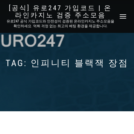
[공식] 유로247 가입코드 | 온
라인카지노 검증 주소모음
TOGGLE
유로247 공식 가입코드와 안전성이 검증된 온라인카지노 주소모음을
NAVIGATI
확인하세요. 먹튀 걱정 없는 최고의 베팅 환경을 제공합니다.
TAG:
인피니티 블랙잭 장점