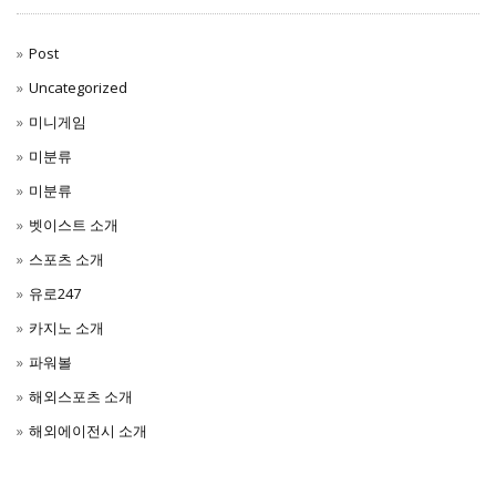
Post
Uncategorized
미니게임
미분류
미분류
벳이스트 소개
스포츠 소개
유로247
카지노 소개
파워볼
해외스포츠 소개
해외에이전시 소개