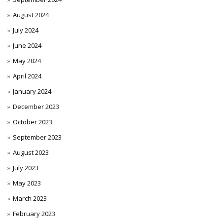
August 2024
July 2024
June 2024
May 2024
April 2024
January 2024
December 2023
October 2023
September 2023
August 2023
July 2023
May 2023
March 2023
February 2023