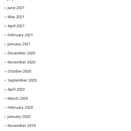
June 2021
May 2021
April 2021
February 2021
January 2021
December 2020
November 2020
October 2020
September 2020
April 2020
March 2020
February 2020
January 2020
November 2019