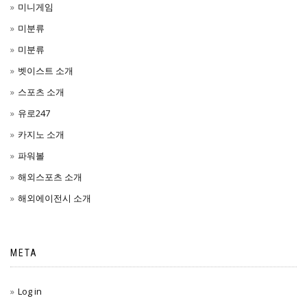
미니게임
미분류
미분류
벳이스트 소개
스포츠 소개
유로247
카지노 소개
파워볼
해외스포츠 소개
해외에이전시 소개
META
Log in