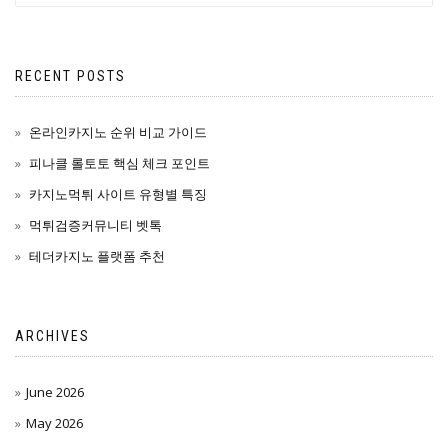
RECENT POSTS
온라인카지노 순위 비교 가이드
피나클 롤토토 핵심 체크 포인트
카지노먹튀 사이트 유형별 특징
먹튀검증커뮤니티 벳톡
테더카지노 플랫폼 추천
ARCHIVES
June 2026
May 2026