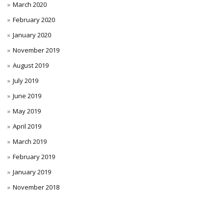
March 2020
February 2020
January 2020
November 2019
August 2019
July 2019
June 2019
May 2019
April 2019
March 2019
February 2019
January 2019
November 2018