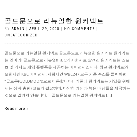
골드문으로 리뉴얼한 원커넥트
BY
ADMIN
|
APRIL 29, 2025
|
NO COMMENTS
|
UNCATEGORIZED
골드문으로 리뉴얼한 원커넥트 골드문으로 리뉴얼한 원커넥트 원커넥트
는 잊어라! 골드문으로 리뉴얼!! KBC의 자회사로 알려진 원커넥트는 스포
츠 및 카지노 게임 플랫폼을 제공하는 에이전시입니다. 최근 원커넥트와
모회사인 KBC 에이전시, 자회사인 WBC247 모두 기존 주소를 클릭하면
“골드문(GOLDMOON)으로 이동합니다! 기존에 원커넥트는 가입을 위해
서는 상위(총판) 코드가 필요하며, 다양한 게임과 높은 배당률을 제공하는
것으로 알려져 있습니다. 골드문으로 리뉴얼한 원커넥트 […]
Read more