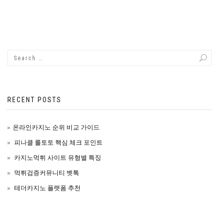
RECENT POSTS
온라인카지노 순위 비교 가이드
피나클 롤토토 핵심 체크 포인트
카지노먹튀 사이트 유형별 특징
먹튀검증커뮤니티 벳톡
테더카지노 플랫폼 추천