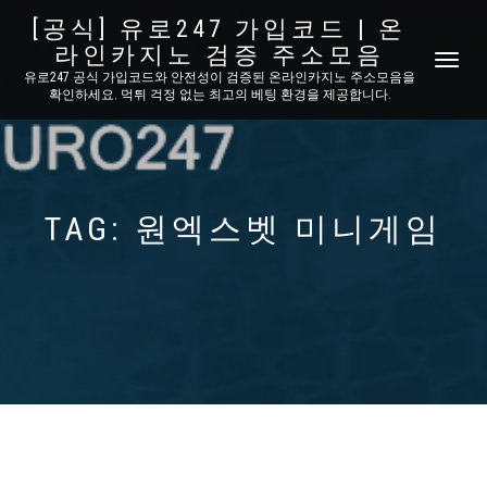
[공식] 유로247 가입코드 | 온
라인카지노 검증 주소모음
TOGGLE
유로247 공식 가입코드와 안전성이 검증된 온라인카지노 주소모음을
NAVIGATI
확인하세요. 먹튀 걱정 없는 최고의 베팅 환경을 제공합니다.
TAG:
원엑스벳 미니게임