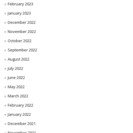
February 2023
January 2023
December 2022
November 2022
October 2022
September 2022
August 2022
July 2022
June 2022
May 2022
March 2022
February 2022
January 2022
December 2021
November 2021