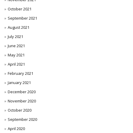
October 2021
September 2021
August 2021
July 2021
June 2021
May 2021
April 2021
February 2021
January 2021
December 2020
November 2020
October 2020
September 2020
April 2020