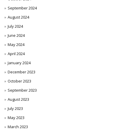
September 2024
August 2024
July 2024
June 2024
May 2024
April 2024
January 2024
December 2023
October 2023
September 2023
August 2023
July 2023
May 2023
March 2023