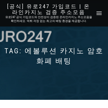
[공식] 유로247 가입코드 | 온
라인카지노 검증 주소모음
TOGGLE
유로247 공식 가입코드와 안전성이 검증된 온라인카지노 주소모음을
NAVIGATI
확인하세요. 먹튀 걱정 없는 최고의 베팅 환경을 제공합니다.
TAG:
에볼루션 카지노 암호
화폐 배팅