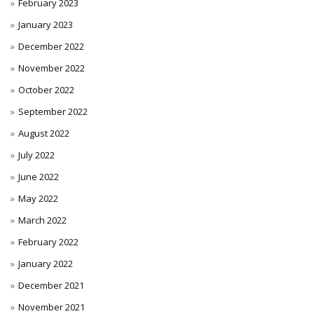
February 2023
January 2023
December 2022
November 2022
October 2022
September 2022
August 2022
July 2022
June 2022
May 2022
March 2022
February 2022
January 2022
December 2021
November 2021