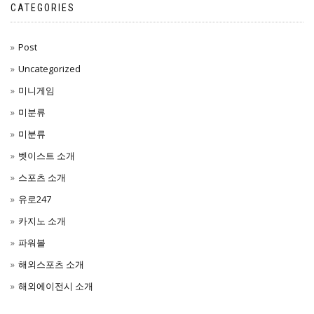
CATEGORIES
Post
Uncategorized
미니게임
미분류
미분류
벳이스트 소개
스포츠 소개
유로247
카지노 소개
파워볼
해외스포츠 소개
해외에이전시 소개