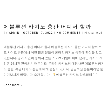
에볼루션 카지노 총판 어디서 할까
BY
ADMIN
|
OCTOBER 17, 2022
|
NO COMMENTS
|
카지노 소개
에볼루션 카지노 총판 어디서 할까 에볼루션 카지노 총판 어디서 할까 토
토 사이트 총판에서 이젠 많은 분들이 온라인 카지노 총판에 관심을 갖고
있습니다. 경기 시간이 정해져 있는 스포츠 게임에 비해 온라인 카지노 게
임은 24시간 진행되기 때문이죠. 온라인 카지노의 대명사인 에볼루션 카지
노 총판, 혹은 바카라 총판에 대해 관심이 있거나 궁금하신 분들이라면 눈
여겨보시기 바랍니다. 소개합니다.
에볼루션 카지노 암호화폐 […]
Read more