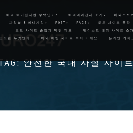
해외 에이전시란 무엇인가?
해외에이전시 소개
해외스포
파워볼 & 미니게임
POST
PAGE
토토 사이트 통장
토토 사이트 졸업과 먹튀 제도
벳이스트 해외 사이트 소
 코드란 무엇인가
해외 배팅 사이트 속지 마세요
온라인 카지
TAG:
안전한 국내 사설 사이