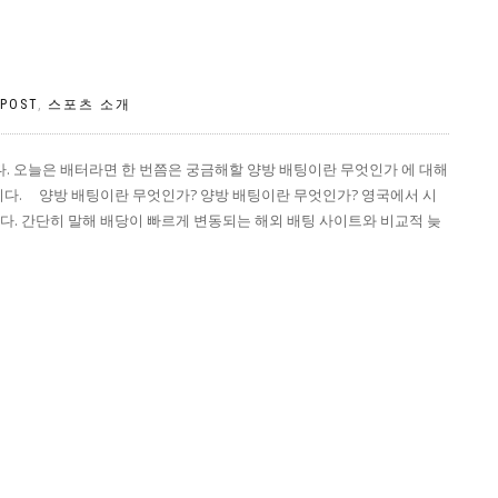
POST
,
스포츠 소개
. 오늘은 배터라면 한 번쯤은 궁금해할 양방 배팅이란 무엇인가 에 대해
니다. 양방 배팅이란 무엇인가? 양방 배팅이란 무엇인가? 영국에서 시
. 간단히 말해 배당이 빠르게 변동되는 해외 배팅 사이트와 비교적 늦