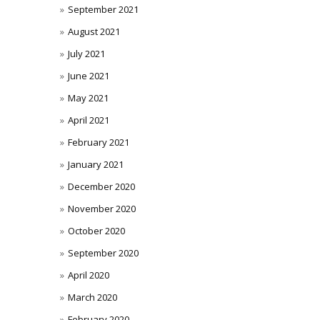
September 2021
August 2021
July 2021
June 2021
May 2021
April 2021
February 2021
January 2021
December 2020
November 2020
October 2020
September 2020
April 2020
March 2020
February 2020