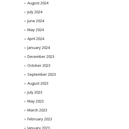
August 2024
July 2024
June 2024
May 2024
April 2024
January 2024
December 2023
October 2023
September 2023
August 2023
July 2023
May 2023
March 2023
February 2023
January 2023