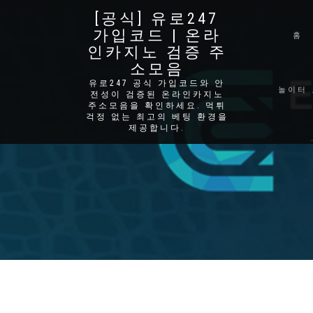
[공식] 유로247
가입코드 | 온라
홈
인카지노 검증 주
소모음
유로247 공식 가입코드와 안
놀이터
전성이 검증된 온라인카지노
주소모음을 확인하세요. 먹튀
걱정 없는 최고의 베팅 환경을
제공합니다.