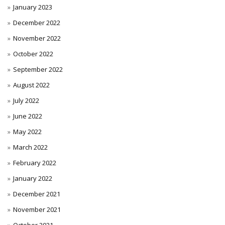
January 2023
December 2022
November 2022
October 2022
September 2022
August 2022
July 2022
June 2022
May 2022
March 2022
February 2022
January 2022
December 2021
November 2021