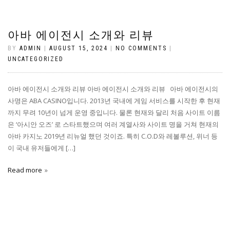
아바 에이전시 소개와 리뷰
BY
ADMIN
|
AUGUST 15, 2024
|
NO COMMENTS
|
UNCATEGORIZED
아바 에이전시 소개와 리뷰 아바 에이전시 소개와 리뷰 아바 에이전시의
사명은 ABA CASINO입니다. 2013년 국내에 게임 서비스를 시작한 후 현재
까지 무려 10년이 넘게 운영 중입니다. 물론 현재와 달리 처음 사이트 이름
은 ‘아시안 오즈’ 로 스타트했으며 여러 계열사와 사이트 명을 거쳐 현재의
아바 카지노 2019년 리뉴얼 했던 것이죠. 특히 C.O.D와 레볼루션, 위너 등
이 국내 유저들에게 […]
Read more