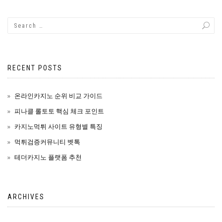
RECENT POSTS
온라인카지노 순위 비교 가이드
피나클 롤토토 핵심 체크 포인트
카지노먹튀 사이트 유형별 특징
먹튀검증커뮤니티 벳톡
테더카지노 플랫폼 추천
ARCHIVES