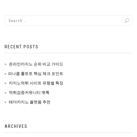
RECENT POSTS
온라인카지노 순위 비교 가이드
피나클 롤토토 핵심 체크 포인트
카지노먹튀 사이트 유형별 특징
먹튀검증커뮤니티 벳톡
테더카지노 플랫폼 추천
ARCHIVES