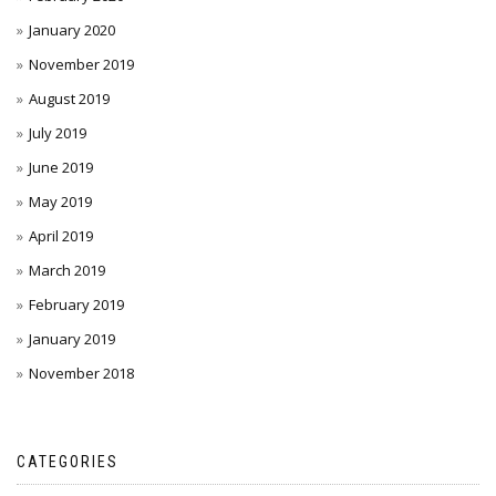
January 2020
November 2019
August 2019
July 2019
June 2019
May 2019
April 2019
March 2019
February 2019
January 2019
November 2018
CATEGORIES