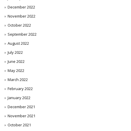
December 2022
November 2022
October 2022
September 2022
August 2022
July 2022
June 2022
May 2022
March 2022
February 2022
January 2022
December 2021
November 2021
October 2021