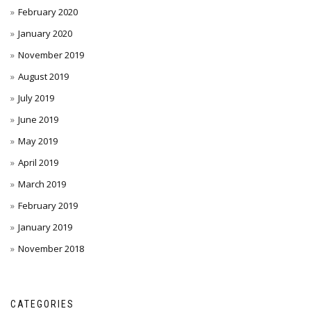
February 2020
January 2020
November 2019
August 2019
July 2019
June 2019
May 2019
April 2019
March 2019
February 2019
January 2019
November 2018
CATEGORIES