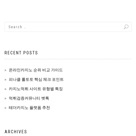
RECENT POSTS
온라인카지노 순위 비교 가이드
피나클 롤토토 핵심 체크 포인트
카지노먹튀 사이트 유형별 특징
먹튀검증커뮤니티 벳톡
테더카지노 플랫폼 추천
ARCHIVES