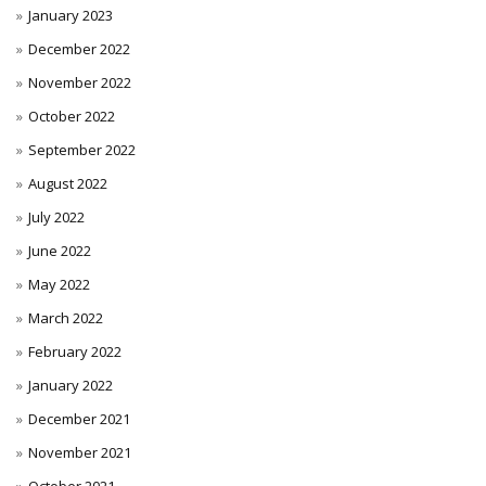
January 2023
December 2022
November 2022
October 2022
September 2022
August 2022
July 2022
June 2022
May 2022
March 2022
February 2022
January 2022
December 2021
November 2021