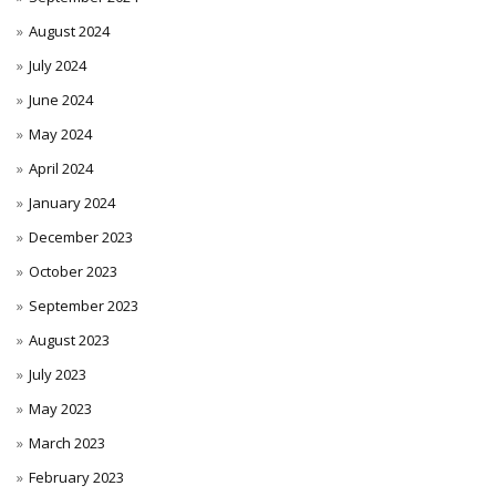
August 2024
July 2024
June 2024
May 2024
April 2024
January 2024
December 2023
October 2023
September 2023
August 2023
July 2023
May 2023
March 2023
February 2023