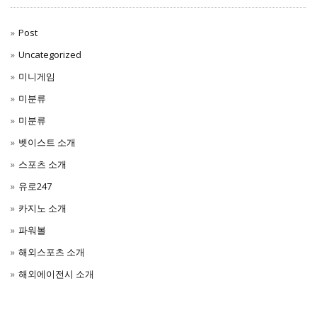
Post
Uncategorized
미니게임
미분류
미분류
벳이스트 소개
스포츠 소개
유로247
카지노 소개
파워볼
해외스포츠 소개
해외에이전시 소개