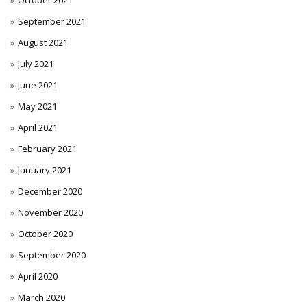
October 2021
September 2021
August 2021
July 2021
June 2021
May 2021
April 2021
February 2021
January 2021
December 2020
November 2020
October 2020
September 2020
April 2020
March 2020