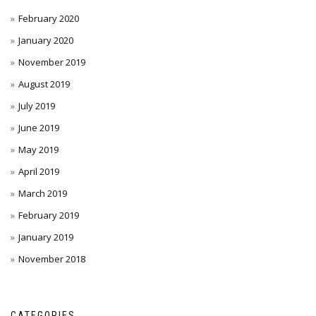
February 2020
January 2020
November 2019
August 2019
July 2019
June 2019
May 2019
April 2019
March 2019
February 2019
January 2019
November 2018
CATEGORIES