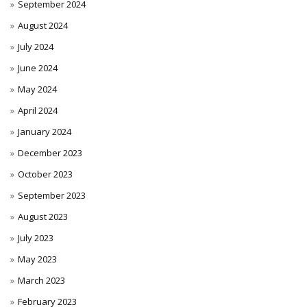
September 2024
August 2024
July 2024
June 2024
May 2024
April 2024
January 2024
December 2023
October 2023
September 2023
August 2023
July 2023
May 2023
March 2023
February 2023