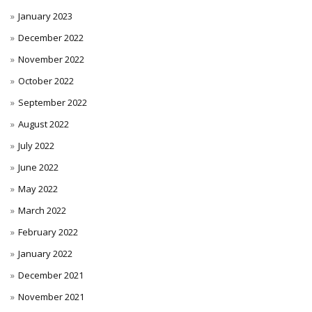
January 2023
December 2022
November 2022
October 2022
September 2022
August 2022
July 2022
June 2022
May 2022
March 2022
February 2022
January 2022
December 2021
November 2021