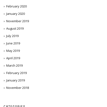
February 2020
January 2020
November 2019
August 2019
July 2019
June 2019
May 2019
April 2019
March 2019
February 2019
January 2019
November 2018
CATEGORIES