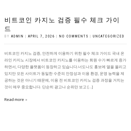
비트코인 카지노 검증 필수 체크 가이
드
BY
ADMIN
|
APRIL 7, 2026
|
NO COMMENTS
|
UNCATEGORIZED
비트코인 카지노 검증, 안전하게 이용하기 위한 필수 체크 가이드 국내 온
라인 카지노 시장에서 비트코인 카지노를 이용하는 회원 수가 빠르게 증가
하면서, 다양한 플랫폼이 등장하고 있습니다.너도나도 홍보에 열을 올리고
있지만 모든 사이트가 동일한 수준의 안정성과 이용 환경, 운영 능력을 제
공하는 것은 아니기 때문에, 이용 전 비트코인 카지노 검증 과정을 거치는
것이 매우 중요합니다. 단순히 광고나 순위만 보고 […]
Read more