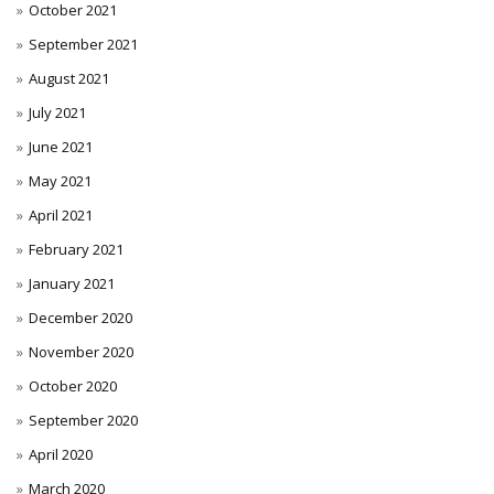
October 2021
September 2021
August 2021
July 2021
June 2021
May 2021
April 2021
February 2021
January 2021
December 2020
November 2020
October 2020
September 2020
April 2020
March 2020