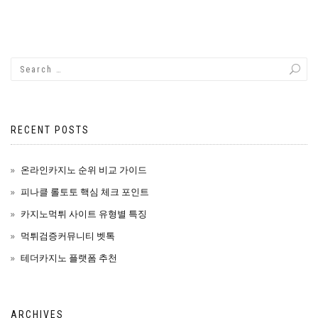
RECENT POSTS
온라인카지노 순위 비교 가이드
피나클 롤토토 핵심 체크 포인트
카지노먹튀 사이트 유형별 특징
먹튀검증커뮤니티 벳톡
테더카지노 플랫폼 추천
ARCHIVES