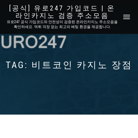
[공식] 유로247 가입코드 | 온
라인카지노 검증 주소모음
TOGGLE
유로247 공식 가입코드와 안전성이 검증된 온라인카지노 주소모음을
NAVIGATI
확인하세요. 먹튀 걱정 없는 최고의 베팅 환경을 제공합니다.
TAG:
비트코인 카지노 장점