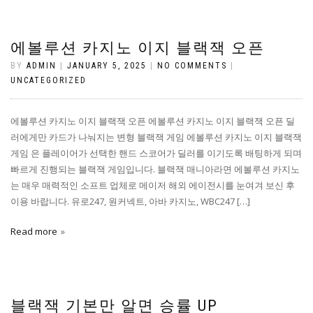
에볼루션 카지노 이지 블랙잭 오픈
BY
ADMIN
|
JANUARY 5, 2025
|
NO COMMENTS
|
UNCATEGORIZED
에볼루션 카지노 이지 블랙잭 오픈 에볼루션 카지노 이지 블랙잭 오픈 딜
러에게만 카드가 나눠지는 변형 블랙잭 게임 에볼루션 카지노 이지 블랙잭
게임 은 플레이어가 선택한 핸드 스코어가 딜러를 이기도록 배팅하게 되며
빠르게 진행되는 블랙잭 게임입니다. 블랙잭 매니아라면 에볼루션 카지노
는 매우 매력적인 소프트 업체로 메이저 해외 에이전시를 눈여겨 보신 후
이용 바랍니다. 유로247, 원커넥트, 아바 카지노, WBC247 […]
Read more
블랙잭 기본만 알면 승률 UP