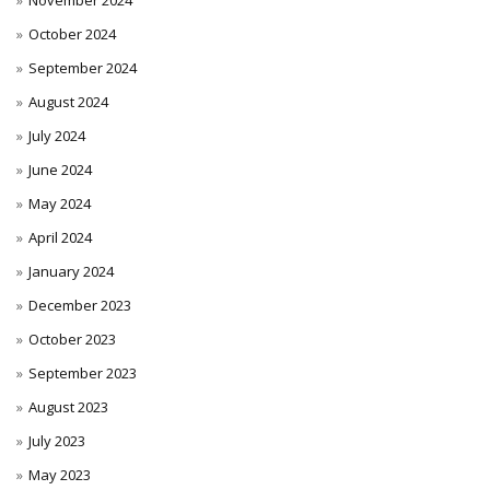
November 2024
October 2024
September 2024
August 2024
July 2024
June 2024
May 2024
April 2024
January 2024
December 2023
October 2023
September 2023
August 2023
July 2023
May 2023