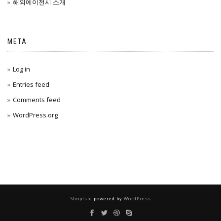
해외에이전시 소개
META
Log in
Entries feed
Comments feed
WordPress.org
ShopIsle
powered by
WordPress