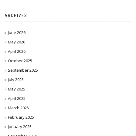
ARCHIVES
June 2026
May 2026
April 2026
October 2025
September 2025
July 2025
May 2025
April 2025
March 2025
February 2025
January 2025