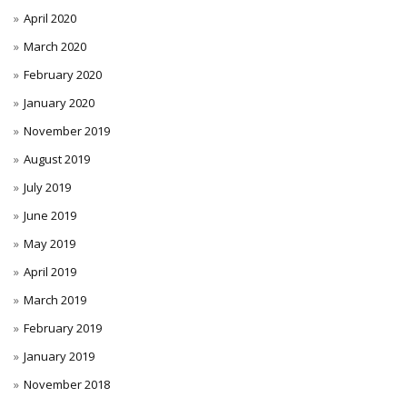
April 2020
March 2020
February 2020
January 2020
November 2019
August 2019
July 2019
June 2019
May 2019
April 2019
March 2019
February 2019
January 2019
November 2018