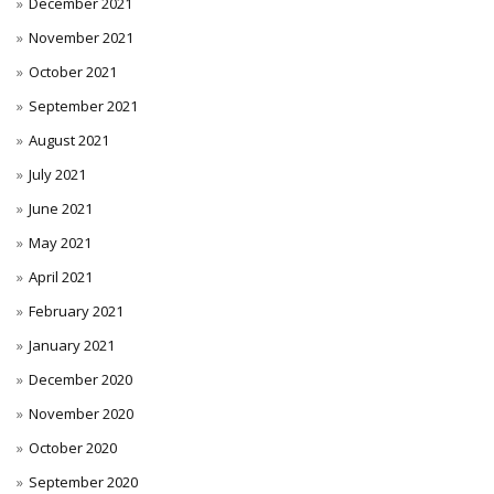
December 2021
November 2021
October 2021
September 2021
August 2021
July 2021
June 2021
May 2021
April 2021
February 2021
January 2021
December 2020
November 2020
October 2020
September 2020