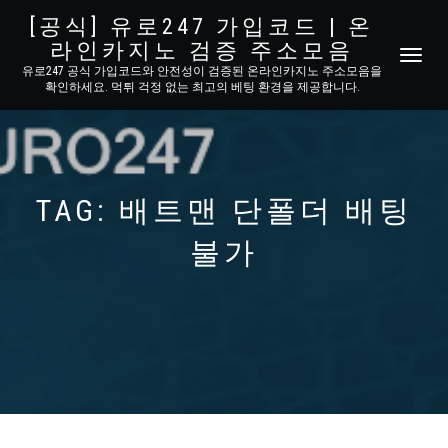
[공식] 유로247 가입코드 | 온
라인카지노 검증 주소모음
TOGGLE
유로247 공식 가입코드와 안전성이 검증된 온라인카지노 주소모음을
NAVIGATI
확인하세요. 먹튀 걱정 없는 최고의 베팅 환경을 제공합니다.
TAG:
배트맨 단폴더 배팅
불가