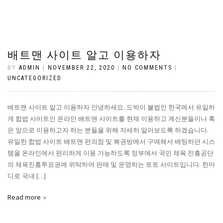
배트맨 사이트 알고 이용하자
BY
ADMIN
|
NOVEMBER 22, 2020
|
NO COMMENTS
|
UNCATEGORIZED
배트맨 사이트 알고 이용하자 안녕하세요. 도박이 불법인 한국에서 유일하
게 합법 사이트인 온라인 배트맨 사이트를 현재 이용하고 계신분들이나 혹
은 앞으로 이용하고자 하는 분들을 위해 자세히 알아보도록 하겠습니다.
유일한 합법 사이트 배트맨 편의점 및 복권방에서 구매해서 배팅하던 시스
템을 온라인에서 편리하게 이용 가능하도록 정부에서 국민 체육 진흥공단
의 체육진흥투표권에 위탁하여 판매 및 운영하는 토토 사이트입니다. 한마
디로 국내 […]
Read more