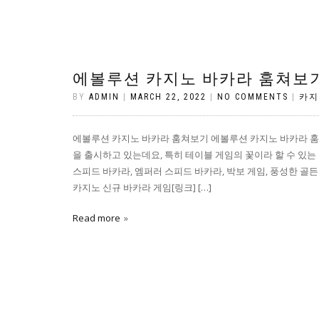
에볼루션 카지노 바카라 훔쳐보
BY
ADMIN
|
MARCH 22, 2022
|
NO COMMENTS
|
카지
에볼루션 카지노 바카라 훔쳐보기 에볼루션 카지노 바카라 훔
을 출시하고 있는데요, 특히 테이블 게임의 꽃이라 할 수 있
스피드 바카라, 엠퍼러 스피드 바카라, 박보 게임, 풍성한 
카지노 신규 바카라 게임[링크] […]
Read more