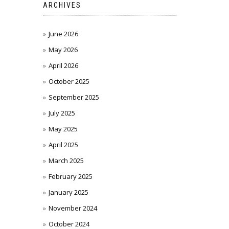
ARCHIVES
June 2026
May 2026
April 2026
October 2025
September 2025
July 2025
May 2025
April 2025
March 2025
February 2025
January 2025
November 2024
October 2024