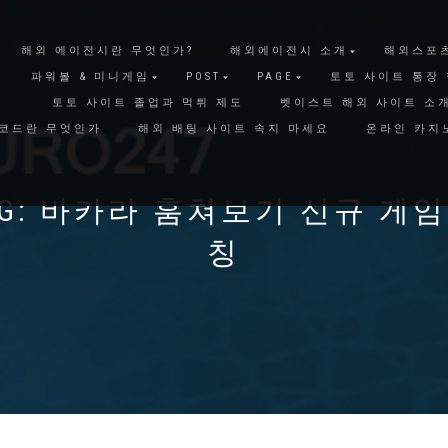
해외 에이전시란 무엇인가?
해외에이전시 소개
해외스포
파워볼 & 미니게임
POST
PAGE
토토 사이트 통장
토토 사이트 졸업과 먹튀 제도
벳이스트 해외 사이트 소
 코드란 무엇인가
해외 배팅 사이트 속지 마세요
온라인 카지
G:
바카라 훔쳐보기 신규 게임
칭