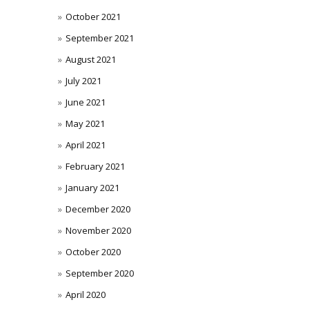
October 2021
September 2021
August 2021
July 2021
June 2021
May 2021
April 2021
February 2021
January 2021
December 2020
November 2020
October 2020
September 2020
April 2020