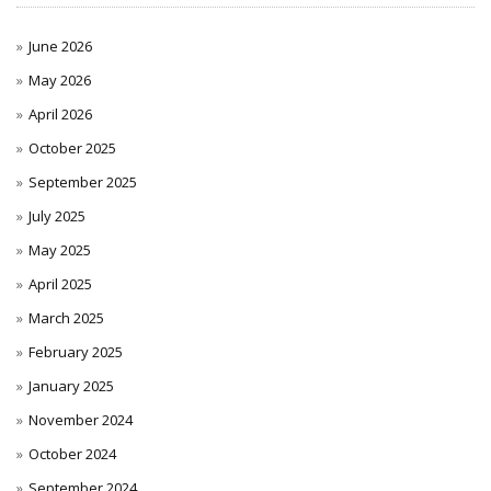
June 2026
May 2026
April 2026
October 2025
September 2025
July 2025
May 2025
April 2025
March 2025
February 2025
January 2025
November 2024
October 2024
September 2024