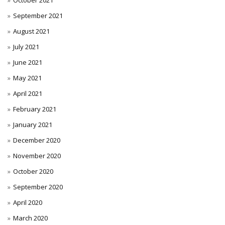
October 2021
September 2021
August 2021
July 2021
June 2021
May 2021
April 2021
February 2021
January 2021
December 2020
November 2020
October 2020
September 2020
April 2020
March 2020