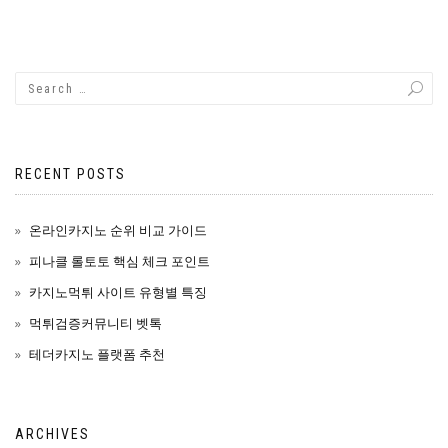
RECENT POSTS
온라인카지노 순위 비교 가이드
피나클 롤토토 핵심 체크 포인트
카지노먹튀 사이트 유형별 특징
먹튀검증커뮤니티 벳톡
테더카지노 플랫폼 추천
ARCHIVES