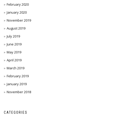
February 2020
January 2020
November 2019
August 2019
July 2019
June 2019
May 2019
April 2019
March 2019
February 2019
January 2019
November 2018
CATEGORIES