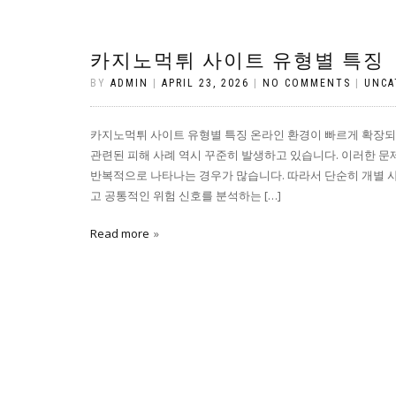
카지노먹튀 사이트 유형별 특징
BY
ADMIN
|
APRIL 23, 2026
|
NO COMMENTS
|
UNCA
카지노먹튀 사이트 유형별 특징 온라인 환경이 빠르게 확장되
관련된 피해 사례 역시 꾸준히 발생하고 있습니다. 이러한 문
반복적으로 나타나는 경우가 많습니다. 따라서 단순히 개별 
고 공통적인 위험 신호를 분석하는 […]
Read more