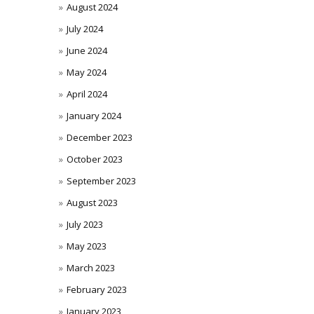
August 2024
July 2024
June 2024
May 2024
April 2024
January 2024
December 2023
October 2023
September 2023
August 2023
July 2023
May 2023
March 2023
February 2023
January 2023