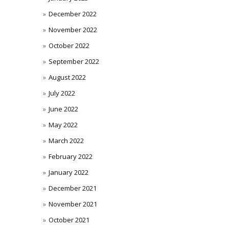
December 2022
November 2022
October 2022
September 2022
August 2022
July 2022
June 2022
May 2022
March 2022
February 2022
January 2022
December 2021
November 2021
October 2021