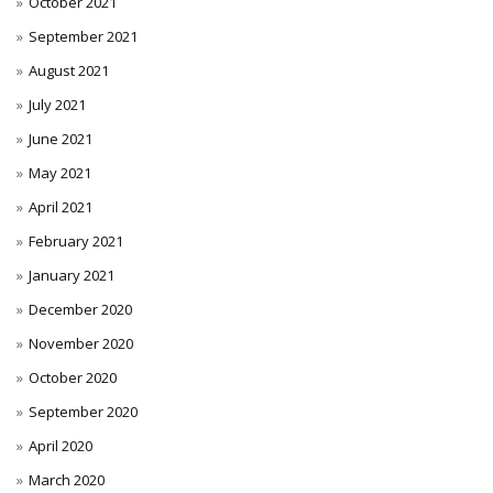
October 2021
September 2021
August 2021
July 2021
June 2021
May 2021
April 2021
February 2021
January 2021
December 2020
November 2020
October 2020
September 2020
April 2020
March 2020