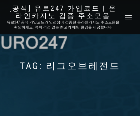
[공식] 유로247 가입코드 | 온
라인카지노 검증 주소모음
TOGGLE
유로247 공식 가입코드와 안전성이 검증된 온라인카지노 주소모음을
NAVIGATI
확인하세요. 먹튀 걱정 없는 최고의 베팅 환경을 제공합니다.
TAG:
리그오브레전드