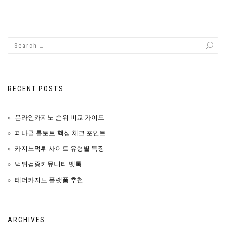
RECENT POSTS
온라인카지노 순위 비교 가이드
피나클 롤토토 핵심 체크 포인트
카지노먹튀 사이트 유형별 특징
먹튀검증커뮤니티 벳톡
테더카지노 플랫폼 추천
ARCHIVES