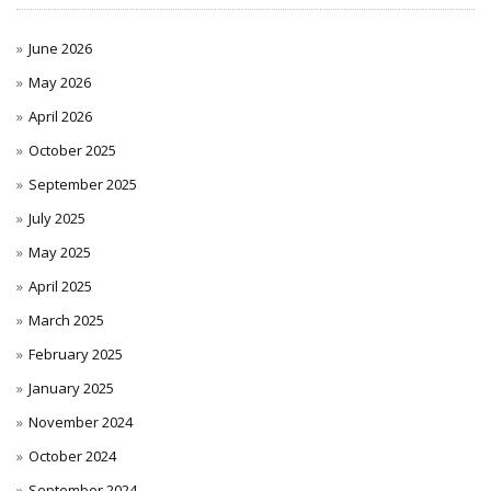
June 2026
May 2026
April 2026
October 2025
September 2025
July 2025
May 2025
April 2025
March 2025
February 2025
January 2025
November 2024
October 2024
September 2024