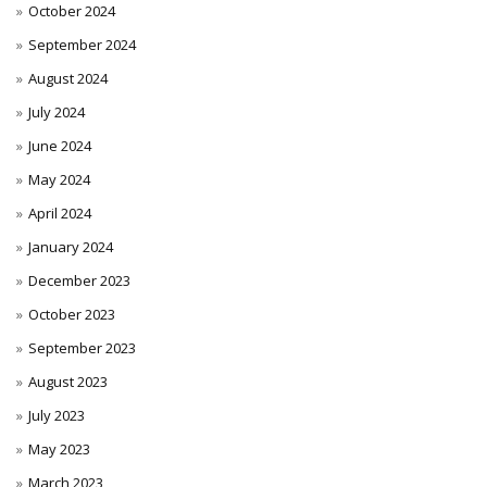
October 2024
September 2024
August 2024
July 2024
June 2024
May 2024
April 2024
January 2024
December 2023
October 2023
September 2023
August 2023
July 2023
May 2023
March 2023