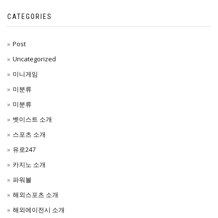
CATEGORIES
Post
Uncategorized
미니게임
미분류
미분류
벳이스트 소개
스포츠 소개
유로247
카지노 소개
파워볼
해외스포츠 소개
해외에이전시 소개