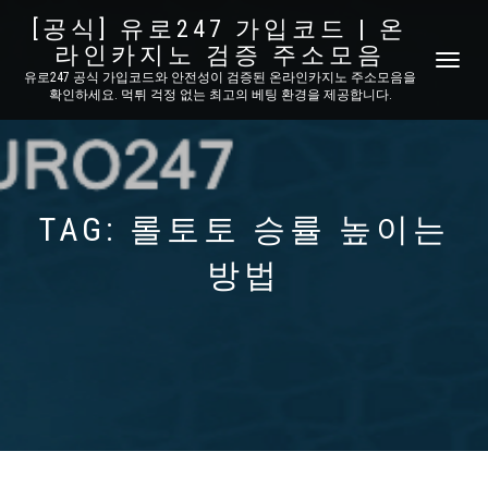
[공식] 유로247 가입코드 | 온
라인카지노 검증 주소모음
TOGGLE
유로247 공식 가입코드와 안전성이 검증된 온라인카지노 주소모음을
NAVIGATI
확인하세요. 먹튀 걱정 없는 최고의 베팅 환경을 제공합니다.
TAG:
롤토토 승률 높이는
방법