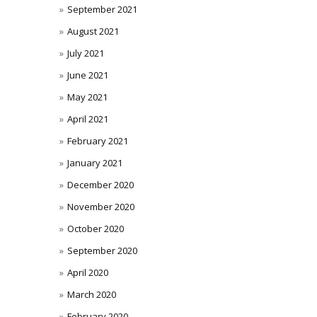
September 2021
August 2021
July 2021
June 2021
May 2021
April 2021
February 2021
January 2021
December 2020
November 2020
October 2020
September 2020
April 2020
March 2020
February 2020