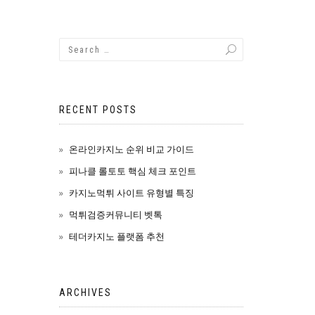
RECENT POSTS
온라인카지노 순위 비교 가이드
피나클 롤토토 핵심 체크 포인트
카지노먹튀 사이트 유형별 특징
먹튀검증커뮤니티 벳톡
테더카지노 플랫폼 추천
ARCHIVES