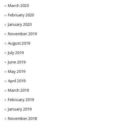
March 2020
February 2020
January 2020
November 2019
August 2019
July 2019
June 2019
May 2019
April 2019
March 2019
February 2019
January 2019
November 2018