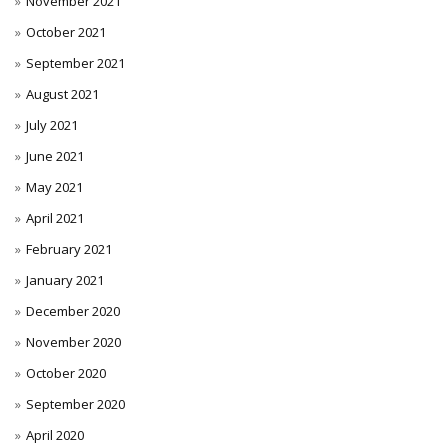
November 2021
October 2021
September 2021
August 2021
July 2021
June 2021
May 2021
April 2021
February 2021
January 2021
December 2020
November 2020
October 2020
September 2020
April 2020