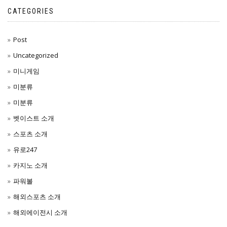
CATEGORIES
Post
Uncategorized
미니게임
미분류
미분류
벳이스트 소개
스포츠 소개
유로247
카지노 소개
파워볼
해외스포츠 소개
해외에이전시 소개