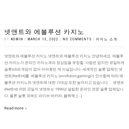
넷앤트와 에볼루션 카지노
BY
ADMIN
|
MARCH 13, 2022
|
NO COMMENTS
|
카지노 소개
넷앤트와 에볼루션 카지노 넷앤트와 에볼루션 카지노 안녕하세요. 에볼루
션 카지노가 온라인 카지노계의 정상임을 부정할 사람은 없지만 유일하게
슬롯(slot) 게임이 없어 아쉬웠던 게 사실입니다. 세계적인 슬롯 업체인 넷
앤트(NetEnt)를 에볼루션 카지노 (evollutiongaming)가 인수함에 따라 에
볼루션 카지노와 넷앤트에 대한 기대감 또한 높아지고 있습니다. 넷앤트
(NetEnt) 어떤 곳일까 넷앤트는 1996년 설립한 온라인 전문 슬롯 업체입니
다. 물론 슬롯 외에도 라이브 바카라, 블랙잭, […]
Read more