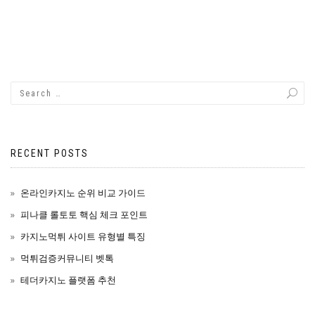
RECENT POSTS
온라인카지노 순위 비교 가이드
피나클 롤토토 핵심 체크 포인트
카지노먹튀 사이트 유형별 특징
먹튀검증커뮤니티 벳톡
테더카지노 플랫폼 추천