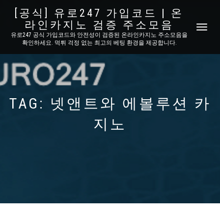
[공식] 유로247 가입코드 | 온
라인카지노 검증 주소모음
TOGGLE
유로247 공식 가입코드와 안전성이 검증된 온라인카지노 주소모음을
NAVIGATI
확인하세요. 먹튀 걱정 없는 최고의 베팅 환경을 제공합니다.
TAG:
넷앤트와 에볼루션 카
지노