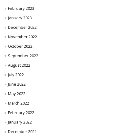
February 2023
January 2023
December 2022
November 2022
October 2022
September 2022
August 2022
July 2022
June 2022
May 2022
March 2022
February 2022
January 2022
December 2021