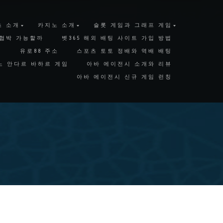
츠 소개
카지노 소개
슬롯 게임과 그래프 게임
 협박 가능할까
벳365 해외 배팅 사이트 가입 방법
개
유로88 주소
스포츠 토토 정배와 역배 배팅
노 안다르 바하르 게임
아바 에이전시 소개와 리뷰
아바 에이전시 신규 게임 런칭