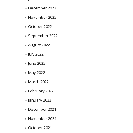
December 2022
November 2022
October 2022
September 2022
August 2022
July 2022
June 2022
May 2022
March 2022
February 2022
January 2022
December 2021
November 2021
October 2021