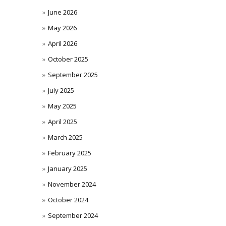
June 2026
May 2026
April 2026
October 2025
September 2025
July 2025
May 2025
April 2025
March 2025
February 2025
January 2025
November 2024
October 2024
September 2024