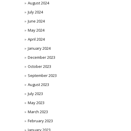
August 2024
July 2024
June 2024
May 2024
April 2024
January 2024
December 2023
October 2023
September 2023
August 2023
July 2023
May 2023
March 2023
February 2023
January 2023