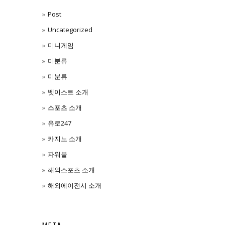
Post
Uncategorized
미니게임
미분류
미분류
벳이스트 소개
스포츠 소개
유로247
카지노 소개
파워볼
해외스포츠 소개
해외에이전시 소개