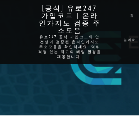
[공식] 유로247
가입코드 | 온라
홈
인카지노 검증 주
소모음
유로247 공식 가입코드와 안
놀이터
전성이 검증된 온라인카지노
주소모음을 확인하세요. 먹튀
걱정 없는 최고의 베팅 환경을
제공합니다.